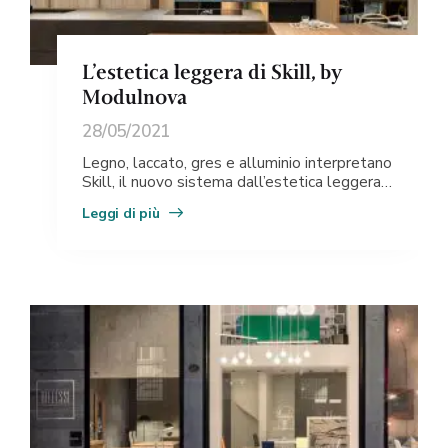
L’estetica leggera di Skill, by
Modulnova
28/05/2021
Legno, laccato, gres e alluminio interpretano
Skill, il nuovo sistema dall’estetica leggera
e dalla forte flessibilità compositiva, dotato
Leggi di più
di accessori