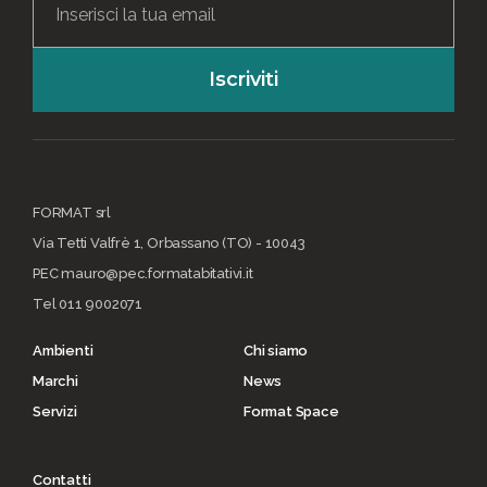
Iscriviti
FORMAT srl
Via Tetti Valfrè 1, Orbassano (TO) - 10043
PEC mauro@pec.formatabitativi.it
Tel 011 9002071
Ambienti
Chi siamo
Marchi
News
Servizi
Format Space
Contatti