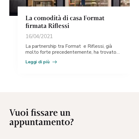
La comodità di casa Format
firmata Riflessi
16/04/2021
La partnership tra Format e Riflessi, già
molto forte precedentemente, ha trovato
una consolidazione in seguito alla
Leggi di più
realizzazione del Ristorante & Hotel di
Vuoi fissare un
appuntamento?