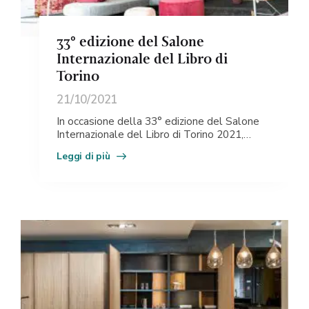
33° edizione del Salone
Internazionale del Libro di
Torino
21/10/2021
In occasione della 33° edizione del Salone
Internazionale del Libro di Torino 2021,
Format Progetti Abitativi arreda l’area VIP
Leggi di più
del