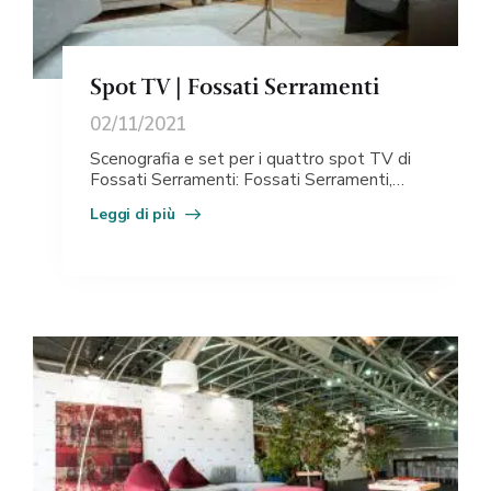
Spot TV | Fossati Serramenti
02/11/2021
Scenografia e set per i quattro spot TV di
Fossati Serramenti: Fossati Serramenti,
azienda piacentina leader nel settore degli
Leggi di più
infissi,