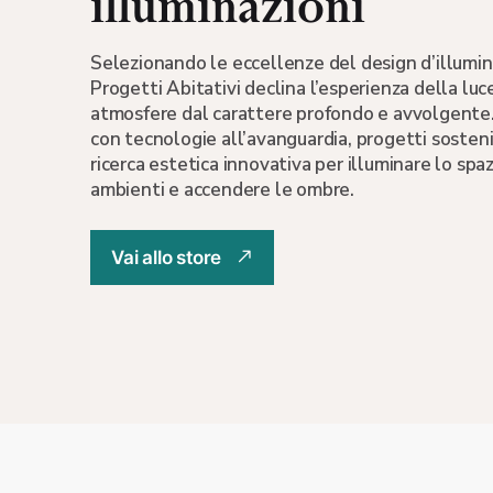
illuminazioni
Lampada Bybl
Cattelan Ita
Selezionando le eccellenze del design d’illumi
Progetti Abitativi declina l’esperienza della luce
atmosfere dal carattere profondo e avvolgente. 
con tecnologie all’avanguardia, progetti sosteni
ricerca estetica innovativa per illuminare lo spazi
ambienti e accendere le ombre.
Scopri
Vai allo store