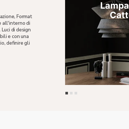
os di
Lampad
lia
Catt
nazione, Format
 all'interno di
Luci di design
bili e con una
o, definire gli