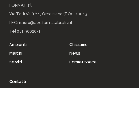
FORMAT srl
Via Tetti Valfrè 1, Orbassano (TO) - 10043
PEC mauro@pec.formatabitativi.it
Tel 011 9002071
Ambienti
Chi siamo
Marchi
News
Servizi
Format Space
Contatti
Privacy policy
Cookie policy
© Copyright 2021 | Torino | P. I.V.A. 00482070018 |
C.F. 00482070018 | REA TO - 336296 | C.V. 10.000
I.V.