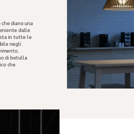
e che diano una
eniente dalle
sta in tutte le
bile negli
avimento.
no di betulla
ico che