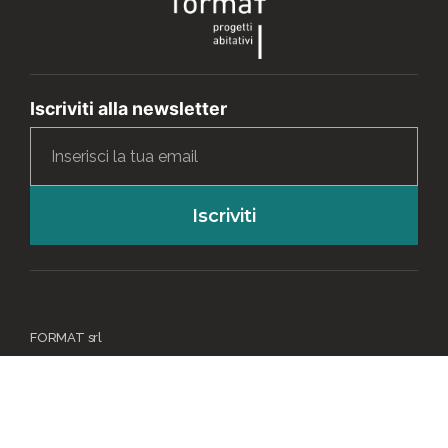
Iscriviti alla newsletter
Iscriviti
FORMAT srl
Via Tetti Valfrè 1, Orbassano (TO) - 10043
PEC mauro@pec.formatabitativi.it
Tel 011 9002071