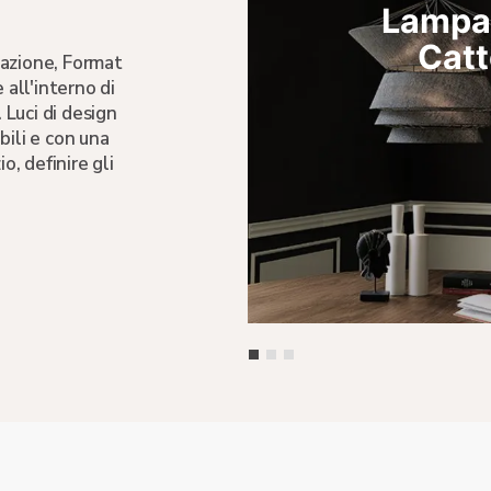
os di
Lampad
lia
Catt
nazione, Format
 all'interno di
Luci di design
bili e con una
o, definire gli