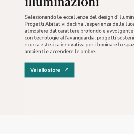
illuminazioni
Lampada Bybl
Cattelan Ita
Selezionando le eccellenze del design d’illumi
Progetti Abitativi declina l’esperienza della luce
atmosfere dal carattere profondo e avvolgente. 
con tecnologie all’avanguardia, progetti sosteni
ricerca estetica innovativa per illuminare lo spazi
ambienti e accendere le ombre.
Scopri
Vai allo store