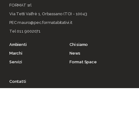
FORMAT srl
Via Tetti Valfrè 1, Orbassano (TO) - 10043
PEC mauro@pec.formatabitativi.it
Tel 011 9002071
Ambienti
Chi siamo
Marchi
News
Servizi
Format Space
Contatti
Privacy policy
Cookie policy
© Copyright 2021 | Torino | P. I.V.A. 00482070018 |
C.F. 00482070018 | REA TO - 336296 | C.V. 10.000
I.V.