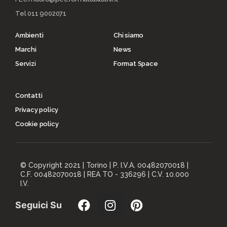
Tel 011 9002071
Ambienti
Chi siamo
Marchi
News
Servizi
Format Space
Contatti
Privacy policy
Cookie policy
© Copyright 2021 | Torino | P. I.V.A. 00482070018 |
C.F. 00482070018 | REA TO - 336296 | C.V. 10.000
I.V.
Seguici Su