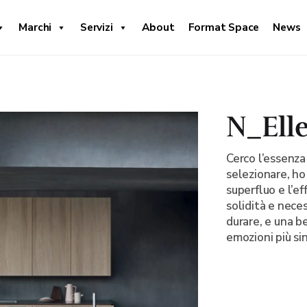
Marchi
Servizi
About
Format Space
News
N_Ell
Cerco l’essenza 
selezionare, ho 
superfluo e l’e
solidità e nece
durare, e una b
emozioni più si